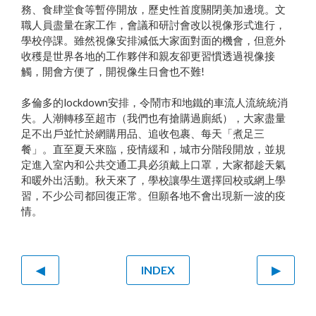
務、食肆堂食等暫停開放，歷史性首度關閉美加邊境。文
職人員盡量在家工作，會議和研討會改以視像形式進行，
學校停課。雖然視像安排減低大家面對面的機會，但意外
收穫是世界各地的工作夥伴和親友卻更習慣透過視像接
觸，開會方便了，開視像生日會也不難!
多倫多的lockdown安排，令鬧市和地鐵的車流人流統統消
失。人潮轉移至超市（我們也有搶購過廁紙），大家盡量
足不出戶並忙於網購用品、追收包裹、每天「煮足三
餐」。直至夏天來臨，疫情緩和，城市分階段開放，並規
定進入室內和公共交通工具必須戴上口罩，大家都趁天氣
和暖外出活動。秋天來了，學校讓學生選擇回校或網上學
習，不少公司都回復正常。但願各地不會出現新一波的疫
情。
◀
INDEX
▶