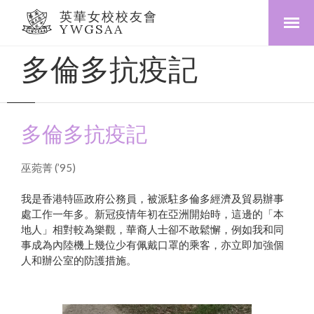
英華女校校友會
YWGSAA
多倫多抗疫記
多倫多抗疫記
巫菀菁 (’95)
我是香港特區政府公務員，被派駐多倫多經濟及貿易辦事
處工作一年多。新冠疫情年初在亞洲開始時，這邊的「本
地人」相對較為樂觀，華裔人士卻不敢鬆懈，例如我和同
事成為內陸機上幾位少有佩戴口罩的乘客，亦立即加強個
人和辦公室的防護措施。