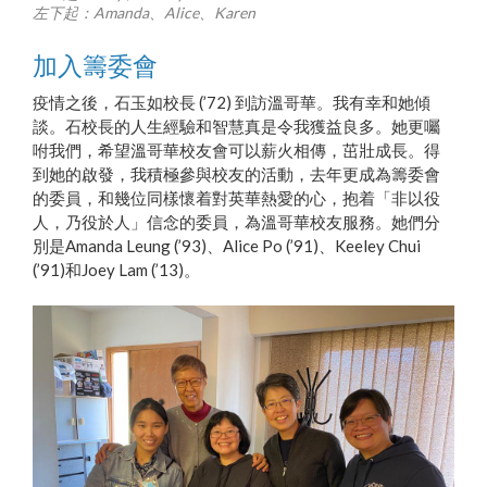
左下起：Amanda、Alice、Karen
加入籌委會
疫情之後，石玉如校長 (’72) 到訪溫哥華。我有幸和她傾
談。石校長的人生經驗和智慧真是令我獲益良多。她更囑
咐我們，希望溫哥華校友會可以薪火相傳，茁壯成長。得
到她的啟發，我積極參與校友的活動，去年更成為籌委會
的委員，和幾位同樣懷着對英華熱愛的心，抱着「非以役
人，乃役於人」信念的委員，為溫哥華校友服務。她們分
別是Amanda Leung (’93)、Alice Po (’91)、Keeley Chui
(’91)和Joey Lam (’13)。