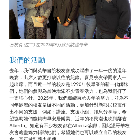
石校長 (左二) 在2023年9月底到訪温哥華
我們的活動
去年，我們與英華書院校友會成功聯辦了一年一度的週年
晚宴，出席人數更打破以往的紀錄。喜見校友帶同家人一
起出席，而且近一半的校友是1990年後畢業的新一代師妹
們，她們的參與為當晚增添不少青春活力，也為我們打了
一支強心針。2025年，我們繼續秉承去年的努力，並為不
同年齡層的校友舉辦不同的活動，更加針對新移民校友作
出不同的支援，例如：講座、支援小組、訊息分享等，希
望協助她們能夠盡早安居樂業。近年的移民潮也吹到鄰省
Alberta。知道有不少校友都在Alberta落腳，因此溫哥華校
友會略盡綿力輔助她們，希望她們也可以成立自己的校友
會，真正做到薪火相傳。