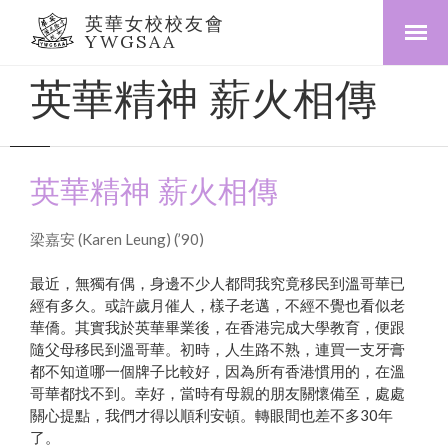
英華女校校友會
YWGSAA
英華精神 薪火相傳
英華精神 薪火相傳
梁嘉安 (Karen Leung) (’90)
最近，無獨有偶，身邊不少人都問我究竟移民到溫哥華已
經有多久。或許歲月催人，樣子老邁，不經不覺也看似老
華僑。其實我於英華畢業後，在香港完成大學教育，便跟
隨父母移民到溫哥華。初時，人生路不熟，連買一支牙膏
都不知道哪一個牌子比較好，因為所有香港慣用的，在溫
哥華都找不到。幸好，當時有母親的朋友關懷備至，處處
關心提點，我們才得以順利安頓。轉眼間也差不多30年
了。