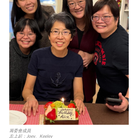
籌委會成員
左上起：Joey、Keeley