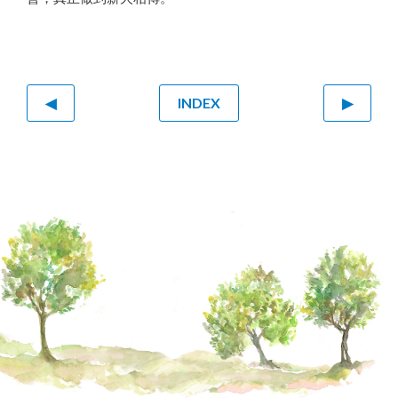
◀
INDEX
▶