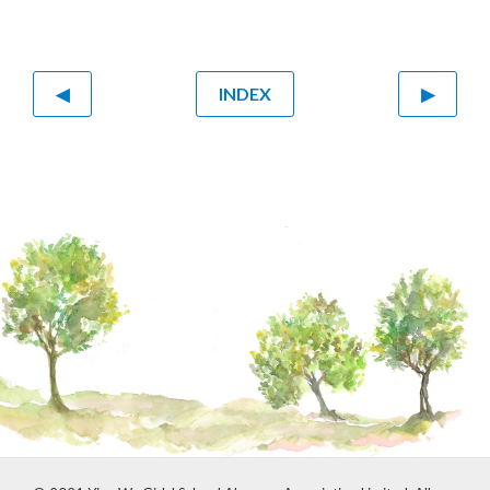
Kate在一家德國著名物理治療和復康中心實
習
◀
INDEX
▶
Kate和Alice Liu (’05) 在美國一起觀看香港網
棍球參與的世界網棍球錦標賽