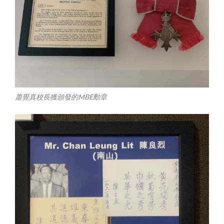
蕭覺真校長獲頒發的MBE勳章