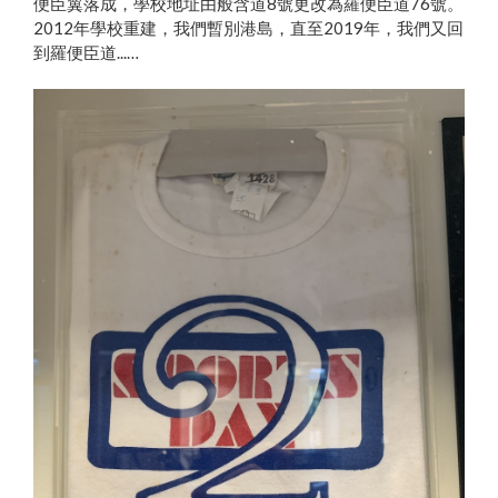
便臣翼落成，學校地址由般含道8號更改為羅便臣道76號。
2012年學校重建，我們暫別港島，直至2019年，我們又回
到羅便臣道...…