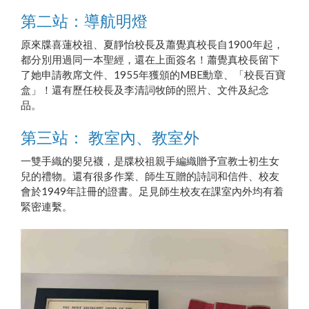
第二站：導航明燈
原來牒喜蓮校祖、夏靜怡校長及蕭覺真校長自1900年起，
都分別用過同一本聖經，還在上面簽名！蕭覺真校長留下
了她申請教席文件、1955年獲頒的MBE勳章、「校長百寶
盒」！還有歷任校長及李清詞牧師的照片、文件及紀念
品。
第三站： 教室內、教室外
一雙手織的嬰兒襪，是牒校祖親手編織贈予宣教士初生女
兒的禮物。還有很多作業、師生互贈的詩詞和信件、校友
會於1949年註冊的證書。足見師生校友在課室內外均有着
緊密連繫。