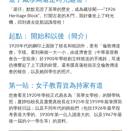
「屋仔」默默見證了英華的歷史，成為藏珍閣——“1926
Heritage Block”。打開古老的木門，我好像坐上了時光
機，回到過去從新認識母校！
起點： 開始和以後（簡介）
1920年代的鋼印上面除了校名和校訓外，更有「倫敦傳道
會」字樣。看到兩個一大一小，由道濟會堂（中華基督教
會合一堂前身）於1900年學校創立時致送的手搖鈴，耳邊
彷彿響起了上下課的鈴聲。還有牒喜蓮校祖呈交倫敦傳道
會的報告，以及她與學生的照片。
第一站：女子教育豈為持家有道
您會看見1920年學校正式易名為「英華女學校」的辦學執
照；夏靜怡校長及蕭覺真校長在1925年至1959年親筆撰寫
的學校日誌；以及不同年代的師姐們（包括1926年最早投
考香港大學的、1930年第一位入讀港大的、以及1967年最
後一屆的小一學生等）的資料。