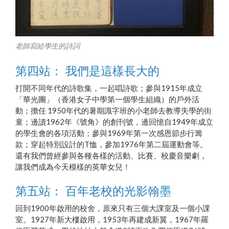
老師寫給學生的詩詞
第四站： 我們是這樣長大的
打開不同年代的詩歌集，一起唱詩歌；參與1915年成立
「華光團」（香港女子中學第一個學生組織）的戶外活
動；擔任 1950年代的暑期識字班的小老師去教導失學的街
童；邊讀1962年《號角》的創刊號，邊回憶自1949年成立
的學生會的各項活動；參與1969年第一次感恩節步行籌
款；穿起特別設計的T恤，參加1976年第二屆運動會等。
還有我們曾經參與各種各樣的活動、比賽、校慶音樂劇，
讓我們成為今天模樣的英華女兒！
第五站： 百年老校的光影翰墨
回到1900年啟用的校舍，原來只有三個大課室及一個小課
室。1927年新大樓啟用，1953年再建成新翼，1967年羅