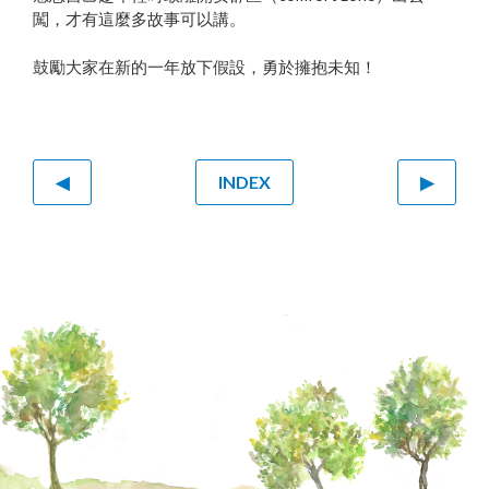
闖，才有這麼多故事可以講。
鼓勵大家在新的一年放下假設，勇於擁抱未知！
◀
INDEX
▶