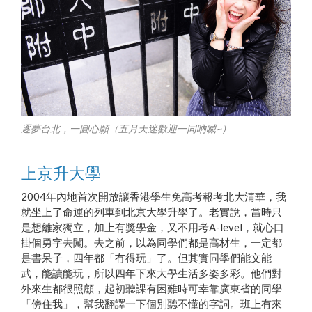
逐夢台北，一圓心願（五月天迷歡迎一同吶喊~）
上京升大學
2004年內地首次開放讓香港學生免高考報考北大清華，我
就坐上了命運的列車到北京大學升學了。老實說，當時只
是想離家獨立，加上有獎學金，又不用考A-level，就心口
掛個勇字去闖。去之前，以為同學們都是高材生，一定都
是書呆子，四年都「冇得玩」了。但其實同學們能文能
武，能讀能玩，所以四年下來大學生活多姿多彩。他們對
外來生都很照顧，起初聽課有困難時可幸靠廣東省的同學
「傍住我」，幫我翻譯一下個別聽不懂的字詞。班上有來