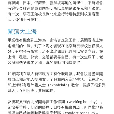
自韓國、日本、俄羅斯、新加坡等地的留學生，不時還會
有退役金牌運動員做同學，所以真的是很多元和開眼界。
有一次，李石玉如校長到北京旅行時還特意到校園看望
我，令我十分感動。
闖蕩大上海
畢業後有機會到上海為一家港資企業工作，展開香港上海
兩邊飛的生涯。到了上海才發現在北京時被學校照顧得太
好，有宿舍有飯堂，足不出北四環已經可以安身立命。在
上海，租屋、伙食、交通都要靠自己。有一次生病了，老
闆派司機送來老火湯，真的感動到我快要哭。
如果問我在融入新環境方面有什麼建議，我會說是盡量開
放自己和當地人交朋友，了解和融入當地生活。我在北京
和上海都有返外籍人士（expatriate）教會，認識了很多異
鄉人，互相照應，共同成長。
及後我又到台北展開尋夢工作假期（working holiday），
卻慘受重挫，期間的經歷，日後有機會再談，但同樣地我
感恩自己趁年輕時敢離開安舒區（comfort zone）出去