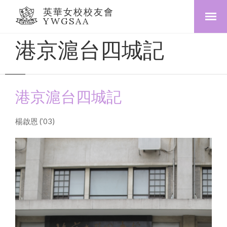
英華女校校友會
YWGSAA
港京滬台四城記
港京滬台四城記
楊啟恩 (’03)