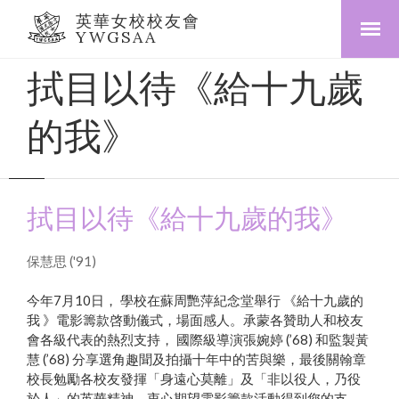
英華女校校友會
YWGSAA
拭目以待《給十九歲
的我》
拭目以待《給十九歲的我》
保慧思 ('91)
今年7月10日， 學校在蘇周艷萍紀念堂舉行 《給十九歲的
我 》電影籌款啓動儀式，場面感人。承蒙各贊助人和校友
會各級代表的熱烈支持， 國際級導演張婉婷 (’68) 和監製黃
慧 (’68) 分享選角趣聞及拍攝十年中的苦與樂，最後關翰章
校長勉勵各校友發揮「身遠心莫離」及「非以役人，乃役
於人」的英華精神。衷心期望電影籌款活動得到您的支