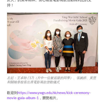
持！
左起：王卓聆 (’17)（片中一位被追蹤的同學）、張婉婷、黃慧
和關翰章校長出席電影籌款啓動儀式
歡迎到
https://www.ywgs.edu.hk/news/kick-ceremony-
movie-gala-album-1
，瀏覽相片。