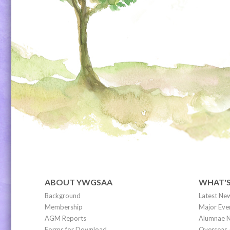
ABOUT YWGSAA
WHAT'
Background
Latest Ne
Membership
Major Eve
AGM Reports
Alumnae N
Forms for Download
Overseas 