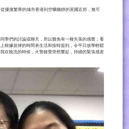
轉變，從擾攘繁華的城市香港到空曠幽靜的英國近郊，無可
。
入同學們的討論或聊天，所以難免有一種失落的感覺；看
晚上根據規律的時間表生活和按時簽到，令平日放學輕鬆
上我在梳洗的時候，火警鐘聲突然響起，持續的緊張感差