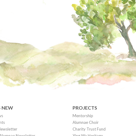
S NEW
PROJECTS
ws
Mentorship
nts
Alumnae Choir
ewsletter
Charity Trust Fund
Alumnae Newsletter
Ying Wa Heritage