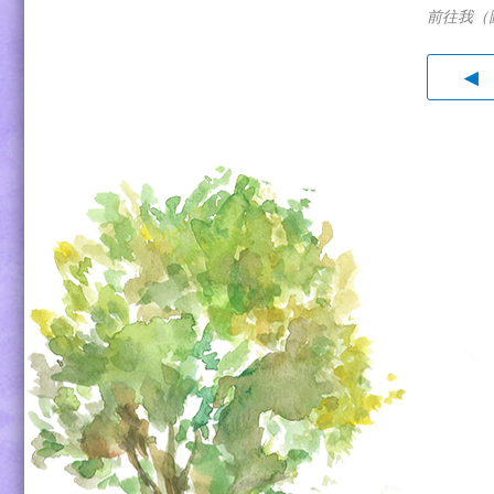
前往我（
◀