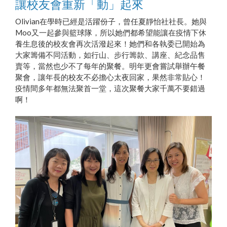
讓校友會重新「動」起來
Olivian在學時已經是活躍份子，曾任夏靜怡社社長。她與
Moo又一起參與籃球隊，所以她們都希望能讓在疫情下休
養生息後的校友會再次活潑起來！她們和各執委已開始為
大家籌備不同活動，如行山、步行籌款、講座、紀念品售
賣等，當然也少不了每年的聚餐。明年更會嘗試舉辦午餐
聚會，讓年長的校友不必擔心太夜回家，果然非常貼心！
疫情間多年都無法聚首一堂，這次聚餐大家千萬不要錯過
啊！