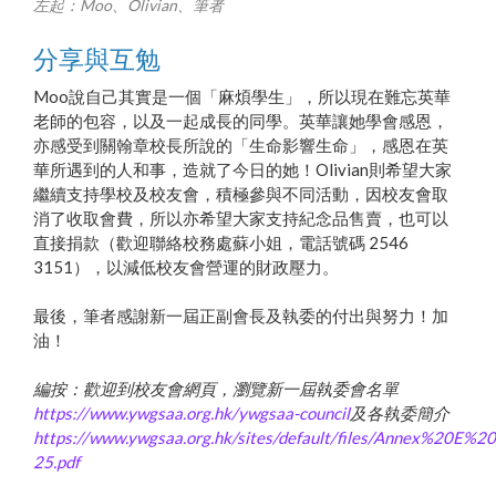
左起：Moo、Olivian、筆者
分享與互勉
Moo說自己其實是一個「麻煩學生」，所以現在難忘英華
老師的包容，以及一起成長的同學。英華讓她學會感恩，
亦感受到關翰章校長所說的「生命影響生命」，感恩在英
華所遇到的人和事，造就了今日的她！Olivian則希望大家
繼續支持學校及校友會，積極參與不同活動，因校友會取
消了收取會費，所以亦希望大家支持紀念品售賣，也可以
直接捐款（歡迎聯絡校務處蘇小姐，電話號碼 2546
3151），以減低校友會營運的財政壓力。
最後，筆者感謝新一屆正副會長及執委的付出與努力！加
油！
編按：歡迎到校友會網頁，瀏覽新一屆執委會名單
https://www.ywgsaa.org.hk/ywgsaa-council
及各執委簡介
https://www.ywgsaa.org.hk/sites/default/files/Annex%2
25.pdf