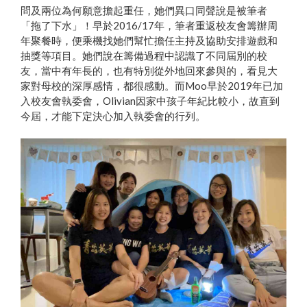
問及兩位為何願意擔起重任，她們異口同聲說是被筆者
「拖了下水」！早於2016/17年，筆者重返校友會籌辦周
年聚餐時，便乘機找她們幫忙擔任主持及協助安排遊戲和
抽獎等項目。她們說在籌備過程中認識了不同屆別的校
友，當中有年長的，也有特別從外地回來參與的，看見大
Olivian攝於澳洲
家對母校的深厚感情，都很感動。而Moo早於2019年已加
入校友會執委會，Olivian因家中孩子年紀比較小，故直到
今屆，才能下定決心加入執委會的行列。
Moo十分喜歡小動物
Moo與Olivian從中學階段起已經是非常親密
的好友