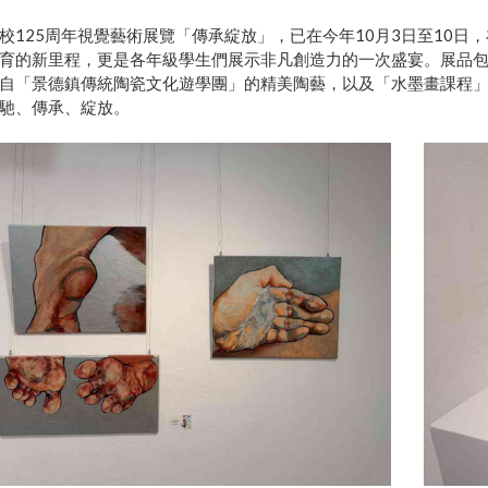
校125周年視覺藝術展覽「傳承綻放」，已在今年10月3日至10
育的新里程，更是各年級學生們展示非凡創造力的一次盛宴。展品
自「景德鎮傳統陶瓷文化遊學團」的精美陶藝，以及「水墨畫課程
馳、傳承、綻放。