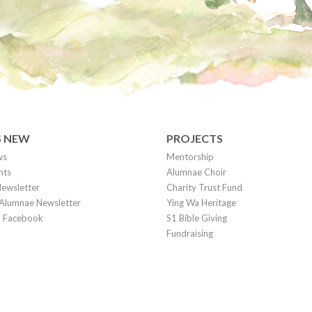
S NEW
PROJECTS
ws
Mentorship
nts
Alumnae Choir
ewsletter
Charity Trust Fund
Alumnae Newsletter
Ying Wa Heritage
on Facebook
S1 Bible Giving
Fundraising