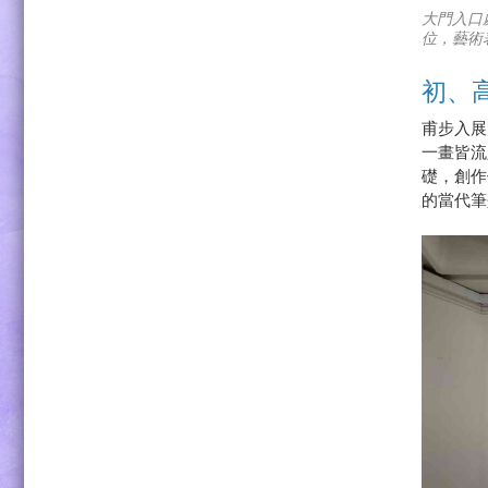
大門入口
位，藝術
初、
甫步入展
一畫皆流
礎，創作
的當代筆