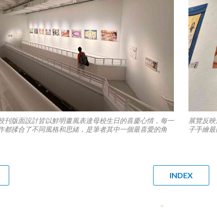
校刊版面設計皆以鮮明畫風表達母校生日的喜慶心情，每一
展覽反映
作都揉合了不同風格和思緒，是筆者其中一個最喜愛的角
子手繪最
INDEX