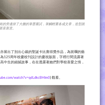
術的旁邊掛了大膽的筆墨嘗試，筆觸輕重各成文章，造型跳
甚富新意。
處亦展出了別出心裁的聖誕卡比賽得獎作品，為斑斕的藝
為125周年校慶校刊設計的慶祝版面，字裡行間流露著
是高中生的細膩故事，在在透露著她們對學校喜愛之情，
tube.com/watch?v=qdLdkcBHlm0
) 觀看。