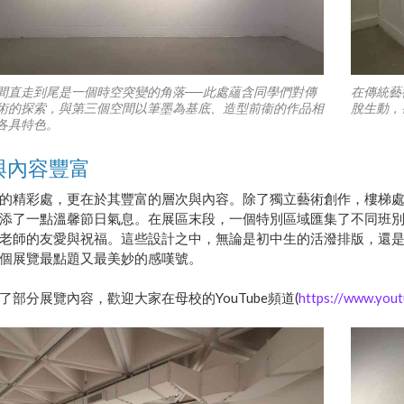
間直走到尾是一個時空突變的角落──此處蘊含同學們對傳
在傳統藝
術的探索，與第三個空間以筆墨為基底、造型前衞的作品相
脫生動，
各具特色。
與內容豐富
的精彩處，更在於其豐富的層次與內容。除了獨立藝術創作，樓梯
添了一點溫馨節日氣息。在展區末段，一個特別區域匯集了不同班別
老師的友愛與祝福。這些設計之中，無論是初中生的活潑排版，還
個展覽最點題又最美妙的感嘆號。
了部分展覽內容，歡迎大家在母校的YouTube頻道(
https://www.you