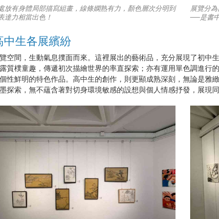
處放有身體局部描寫組畫，線條嫻熟有力，顏色層次分明到
展覽分為
表達力相當出色！
──是書
高中生各展繽紛
覽空間，生動氣息撲面而來。這裡展出的藝術品，充分展現了初中
露質樸童趣，傳遞初次描繪世界的率直探索；亦有運用單色調進行
個性鮮明的特色作品。高中生的創作，則更顯成熟深刻，無論是雅
墨探索，無不蘊含著對切身環境敏感的設想與個人情感抒發，展現