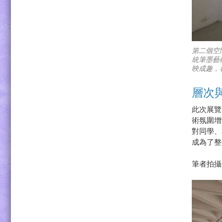
第二個空
統筆墨藝
映成趣，
層次
此次展覽
術氛圍增
對同學、
成為了整
筆者拍攝