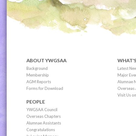
ABOUT YWGSAA
WHAT'
Background
Latest Ne
Membership
Major Eve
AGM Reports
Alumnae N
Forms for Download
Overseas 
Visit Us 
PEOPLE
YWGSAA Council
Overseas Chapters
Alumnae Assistants
Congratulations