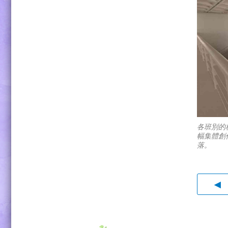
各班別的
幅集體創
落。
◀