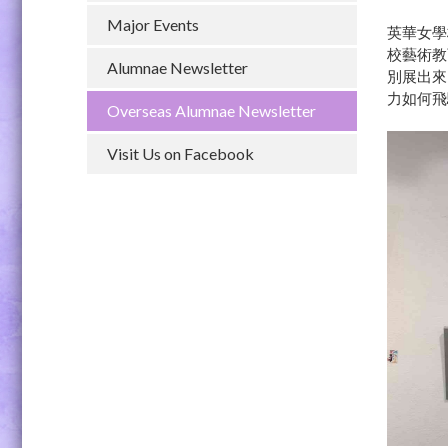
Major Events
英華女學
校藝術教
Alumnae Newsletter
別展出來
力如何飛
Overseas Alumnae Newsletter
Visit Us on Facebook