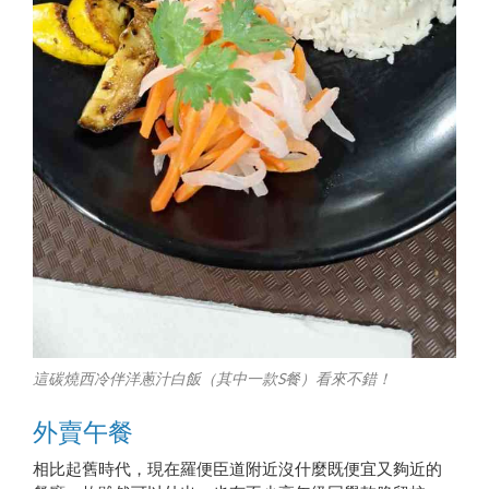
這碳燒西冷伴洋蔥汁白飯（其中一款S餐）看來不錯！
外賣午餐
相比起舊時代，現在羅便臣道附近沒什麼既便宜又夠近的