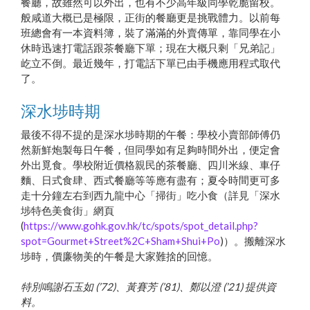
餐廳，故雖然可以外出，也有不少高年級同學乾脆留校。
般咸道大概已是極限，正街的餐廳更是挑戰體力。以前每
班總會有一本資料簿，裝了滿滿的外賣傳單，靠同學在小
休時迅速打電話跟茶餐廳下單；現在大概只剩「兄弟記」
屹立不倒。最近幾年，打電話下單已由手機應用程式取代
了。
深水埗時期
最後不得不提的是深水埗時期的午餐：學校小賣部師傅仍
然新鮮炮製每日午餐，但同學如有足夠時間外出，便定會
外出覓食。學校附近價格親民的茶餐廳、四川米線、車仔
麵、日式食肆、西式餐廳等等應有盡有；夏令時間更可多
走十分鐘左右到西九龍中心「掃街」吃小食（詳見「深水
埗特色美食街」網頁
(
https://www.gohk.gov.hk/tc/spots/spot_detail.php?
spot=Gourmet+Street%2C+Sham+Shui+Po
)）。搬離深水
埗時，價廉物美的午餐是大家難捨的回憶。
特別鳴謝石玉如 (’72)、黃賽芳 (’81)、鄭以澄 (’21) 提供資
料。