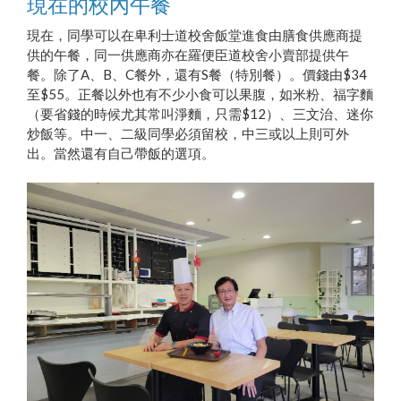
現在的校內午餐
現在，同學可以在卑利士道校舍飯堂進食由膳食供應商提
供的午餐，同一供應商亦在羅便臣道校舍小賣部提供午
餐。除了A、B、C餐外，還有S餐（特別餐）。價錢由$34
至$55。正餐以外也有不少小食可以果腹，如米粉、福字麵
（要省錢的時候尤其常叫淨麵，只需$12）、三文治、迷你
炒飯等。中一、二級同學必須留校，中三或以上則可外
出。當然還有自己帶飯的選項。