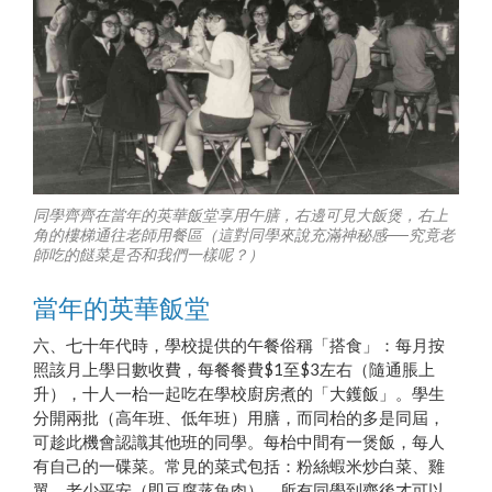
同學齊齊在當年的英華飯堂享用午膳，右邊可見大飯煲，右上
角的樓梯通往老師用餐區（這對同學來說充滿神秘感──究竟老
師吃的餸菜是否和我們一樣呢？）
當年的英華飯堂
六、七十年代時，學校提供的午餐俗稱「搭食」：每月按
照該月上學日數收費，每餐餐費$1至$3左右（隨通脹上
升），十人一枱一起吃在學校廚房煮的「大鑊飯」。學生
分開兩批（高年班、低年班）用膳，而同枱的多是同屆，
可趁此機會認識其他班的同學。每枱中間有一煲飯，每人
有自己的一碟菜。常見的菜式包括：粉絲蝦米炒白菜、雞
翼、老少平安（即豆腐蒸魚肉）。所有同學到齊後才可以