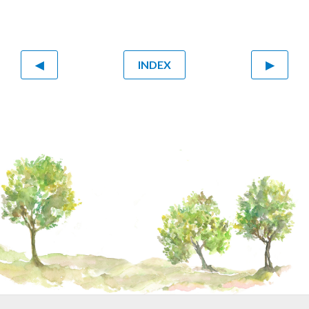
◀
INDEX
▶