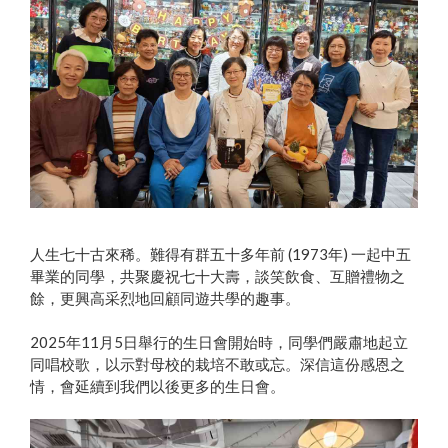
人生七十古來稀。難得有群五十多年前 (1973年) 一起中五
畢業的同學，共聚慶祝七十大壽，談笑飲食、互贈禮物之
餘，更興高采烈地回顧同遊共學的趣事。
2025年11月5日舉行的生日會開始時，同學們嚴肅地起立
同唱校歌，以示對母校的栽培不敢或忘。深信這份感恩之
情，會延續到我們以後更多的生日會。