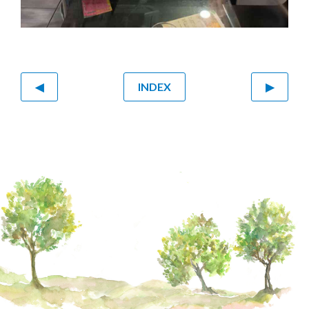
◀
INDEX
▶